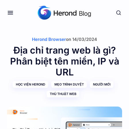
Herond Browser
on
14/03/2024
Địa chỉ trang web là gì?
Phân biệt tên miền, IP và
URL
HỌC VIỆN HEROND
MẸO TRÌNH DUYỆT
NGƯỜI MỚI
THỦ THUẬT WEB