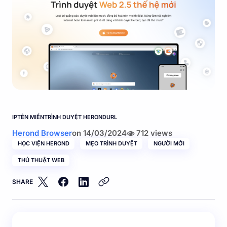
IP
TÊN MIỀN
TRÌNH DUYỆT HEROND
URL
Herond Browser
on
14/03/2024
712 views
HỌC VIỆN HEROND
MẸO TRÌNH DUYỆT
NGƯỜI MỚI
THỦ THUẬT WEB
SHARE