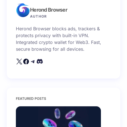
trường bắt buộc được đánh dấu
*
Herond Browser
Name *
AUTHOR
Herond Browser blocks ads, trackers &
Email *
protects privacy with built-in VPN.
Integrated crypto wallet for Web3. Fast,
secure browsing for all devices.
Your Comment *
Save my name and email in this browser for the
FEATURED POSTS
next time I comment.
Submit Comment