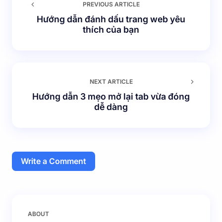
PREVIOUS ARTICLE
Hướng dẫn đánh dấu trang web yêu
thích của bạn
NEXT ARTICLE
Hướng dẫn 3 mẹo mở lại tab vừa đóng
dễ dàng
Write a Comment
Email của bạn sẽ không được hiển thị công khai.
Các
ABOUT