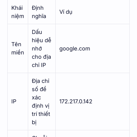
Khái
Định
Ví dụ
niệm
nghĩa
Dấu
hiệu dễ
Tên
nhớ
google.com
miền
cho địa
chỉ IP
Địa chỉ
số để
xác
IP
172.217.0.142
định vị
trí thiết
bị