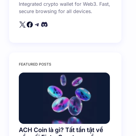
Integrated crypto wallet for Web3. Fast,
secure browsing for all devices.
FEATURED POSTS
ACH Coin là gì? Tất tần tật về