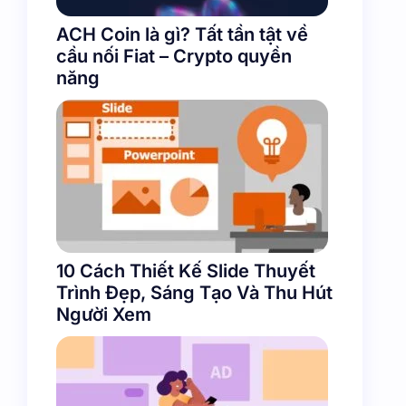
ACH Coin là gì? Tất tần tật về
cầu nối Fiat – Crypto quyền
năng
10 Cách Thiết Kế Slide Thuyết
Trình Đẹp, Sáng Tạo Và Thu Hút
Người Xem