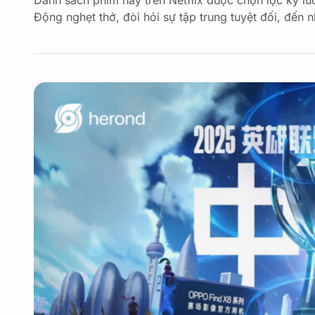
Danh sách phim hay trên Netflix được chọn lọc kỹ lư
Động nghẹt thở, đòi hỏi sự tập trung tuyệt đối, đến