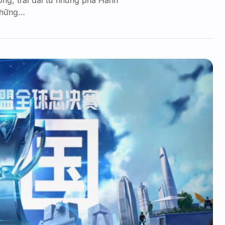
ỡng, trải dài từ những pha Hành
 những…