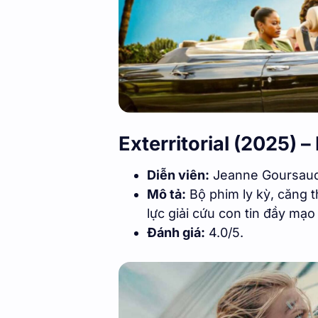
Exterritorial (2025) 
Diễn viên:
Jeanne Goursaud
Mô tả:
Bộ phim ly kỳ, căng 
lực giải cứu con tin đầy mạo
Đánh giá:
4.0/5.