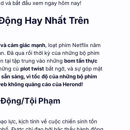
nd và bắt đầu xem ngay hôm nay!
Động Hay Nhất Trên
 và cảm giác mạnh
, loạt phim Netflix năm
ạn. Đã qua rồi thời kỳ của những bộ phim
n tại tập trung vào những
bom tấn thực
những cú
plot twist
bất ngờ, và sự góp mặt
y sẵn sàng, vì tốc độ của những bộ phim
 web không quảng cáo của Herond!
h Động/Tội Phạm
 lực, kịch tính về cuộc chiến sinh tồn
hố. Được chỉ đạo bởi bậc thầy hành động