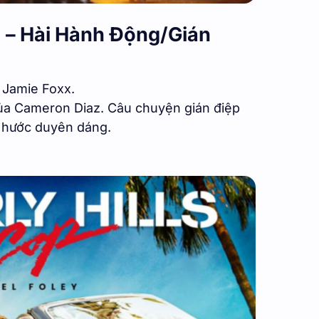
) – Hài Hành Động/Gián
Jamie Foxx.
của Cameron Diaz. Câu chuyện gián điệp
i hước duyên dáng.