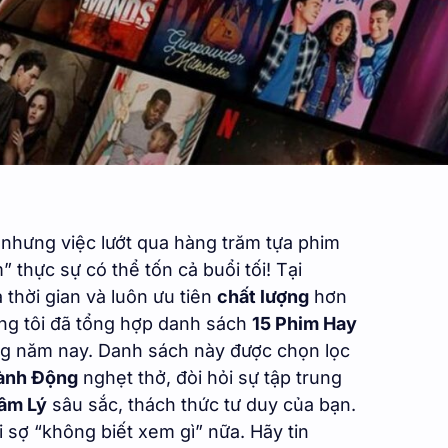
, nhưng việc lướt qua hàng trăm tựa phim
 thực sự có thể tốn cả buổi tối! Tại
a thời gian và luôn ưu tiên
chất lượng
hơn
úng tôi đã tổng hợp danh sách
15 Phim Hay
g năm nay. Danh sách này được chọn lọc
ành Động
nghẹt thở, đòi hỏi sự tập trung
âm Lý
sâu sắc, thách thức tư duy của bạn.
i sợ “không biết xem gì” nữa. Hãy tin