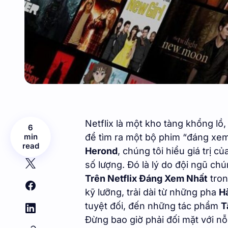
Netflix là một kho tàng khổng lồ
6
min
để tìm ra một bộ phim “đáng xem”
read
Herond
, chúng tôi hiểu giá trị củ
số lượng. Đó là lý do đội ngũ ch
Trên Netflix Đáng Xem Nhất
tron
kỹ lưỡng, trải dài từ những pha
H
tuyệt đối, đến những tác phẩm
T
Đừng bao giờ phải đối mặt với nỗ