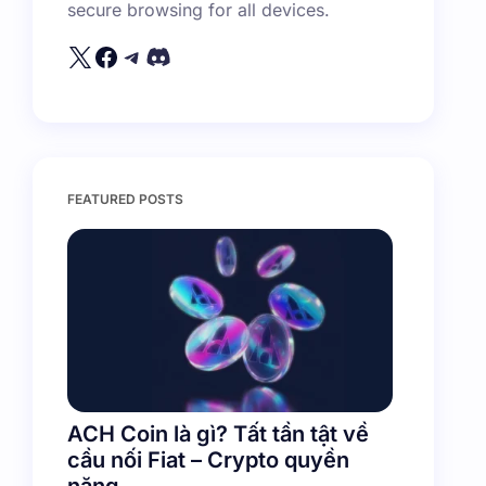
secure browsing for all devices.
FEATURED POSTS
ACH Coin là gì? Tất tần tật về
cầu nối Fiat – Crypto quyền
năng