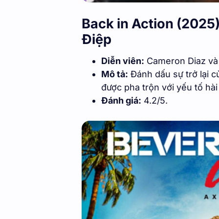
Back in Action (2025
Điệp
Diễn viên:
Cameron Diaz và 
Mô tả:
Đánh dấu sự trở lại 
được pha trộn với yếu tố hà
Đánh giá:
4.2/5.