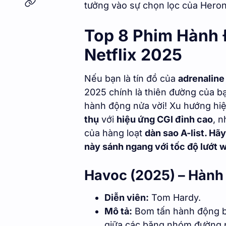
tưởng vào sự chọn lọc của Hero
Top 8 Phim Hành 
Netflix 2025
Nếu bạn là tín đồ của
adrenaline
2025 chính là thiên đường của b
hành động nửa vời! Xu hướng hiệ
thụ
với
hiệu ứng CGI đỉnh cao
, 
của hàng loạt
dàn sao A-list. Hã
này sánh ngang với tốc độ lướt
Havoc (2025) – Hàn
Diễn viên:
Tom Hardy.
Mô tả:
Bom tấn hành động bạo
giữa các băng nhóm đường p