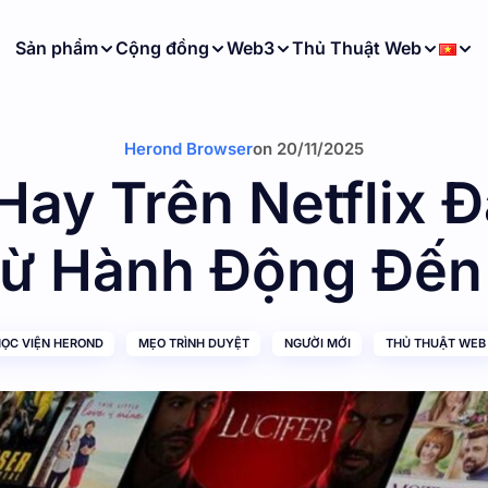
Sản phẩm
Cộng đồng
Web3
Thủ Thuật Web
Herond Browser
on
20/11/2025
Hay Trên Netflix
Từ Hành Động Đến
ỌC VIỆN HEROND
MẸO TRÌNH DUYỆT
NGƯỜI MỚI
THỦ THUẬT WEB