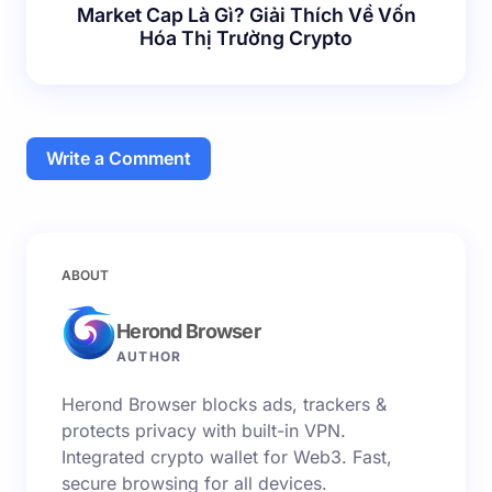
Market Cap Là Gì? Giải Thích Về Vốn
Hóa Thị Trường Crypto
Write a Comment
Email của bạn sẽ không được hiển thị công khai.
Các
ABOUT
trường bắt buộc được đánh dấu
*
Herond Browser
Name *
AUTHOR
Herond Browser blocks ads, trackers &
Email *
protects privacy with built-in VPN.
Integrated crypto wallet for Web3. Fast,
secure browsing for all devices.