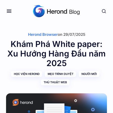
Herond Browser
on
29/07/2025
Khám Phá White paper:
Xu Hướng Hàng Đầu năm
2025
HỌC VIỆN HEROND
MẸO TRÌNH DUYỆT
NGƯỜI MỚI
THỦ THUẬT WEB