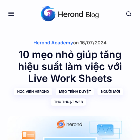
Herond Academy
on
16/07/2024
10 mẹo nhỏ giúp tăng
hiệu suất làm việc với
Live Work Sheets
HỌC VIỆN HEROND
MẸO TRÌNH DUYỆT
NGƯỜI MỚI
THỦ THUẬT WEB