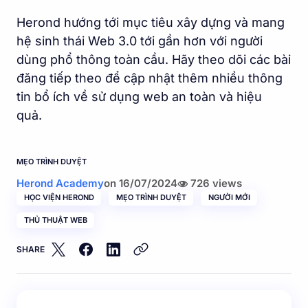
Herond hướng tới mục tiêu xây dựng và mang
hệ sinh thái Web 3.0 tới gần hơn với người
dùng phổ thông toàn cầu. Hãy theo dõi các bài
đăng tiếp theo để cập nhật thêm nhiều thông
tin bổ ích về sử dụng web an toàn và hiệu
quả.
MẸO TRÌNH DUYỆT
Herond Academy
on
16/07/2024
726 views
HỌC VIỆN HEROND
MẸO TRÌNH DUYỆT
NGƯỜI MỚI
THỦ THUẬT WEB
SHARE