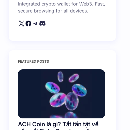
Integrated crypto wallet for Web3. Fast,
secure browsing for all devices.
FEATURED POSTS
ACH Coin là gì? Tất tần tật về