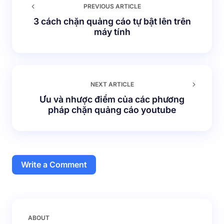
PREVIOUS ARTICLE
3 cách chặn quảng cáo tự bật lên trên
máy tính
NEXT ARTICLE
Ưu và nhược điểm của các phương
pháp chặn quảng cáo youtube
Write a Comment
Email của bạn sẽ không được hiển thị công khai.
Các
ABOUT