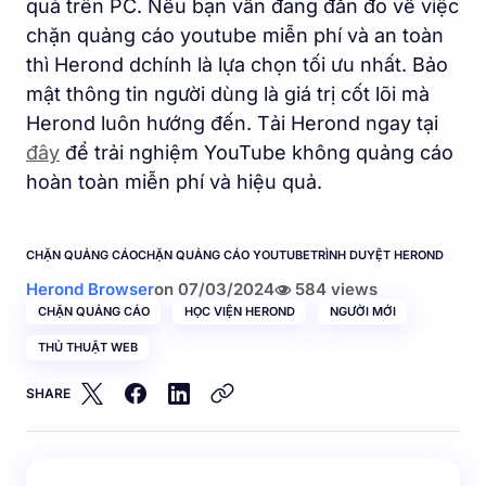
quả trên PC. Nếu bạn vẫn đang đắn đo về việc
chặn quảng cáo youtube miễn phí và an toàn
thì Herond dchính là lựa chọn tối ưu nhất. Bảo
mật thông tin người dùng là giá trị cốt lõi mà
Herond luôn hướng đến. Tải Herond ngay tại
đây
để trải nghiệm YouTube không quảng cáo
hoàn toàn miễn phí và hiệu quả.
CHẶN QUẢNG CÁO
CHẶN QUẢNG CÁO YOUTUBE
TRÌNH DUYỆT HEROND
Herond Browser
on
07/03/2024
584 views
CHẶN QUẢNG CÁO
HỌC VIỆN HEROND
NGƯỜI MỚI
THỦ THUẬT WEB
SHARE