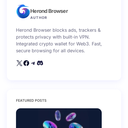
trường bắt buộc được đánh dấu
*
Herond Browser
Name *
AUTHOR
Herond Browser blocks ads, trackers &
Email *
protects privacy with built-in VPN.
Integrated crypto wallet for Web3. Fast,
secure browsing for all devices.
Your Comment *
Save my name and email in this browser for the
FEATURED POSTS
next time I comment.
Submit Comment