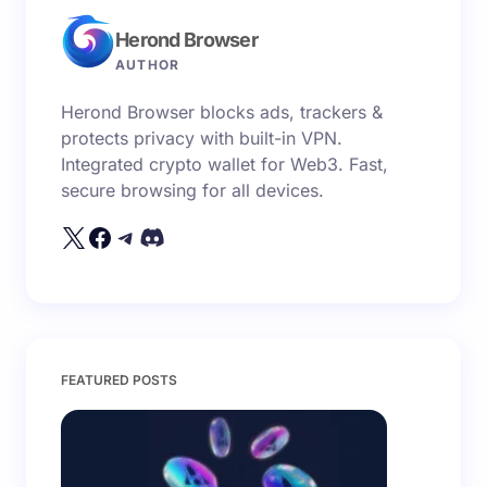
trường bắt buộc được đánh dấu
*
Herond Browser
Name *
AUTHOR
Herond Browser blocks ads, trackers &
Email *
protects privacy with built-in VPN.
Integrated crypto wallet for Web3. Fast,
secure browsing for all devices.
Your Comment *
Save my name and email in this browser for the
FEATURED POSTS
next time I comment.
Submit Comment