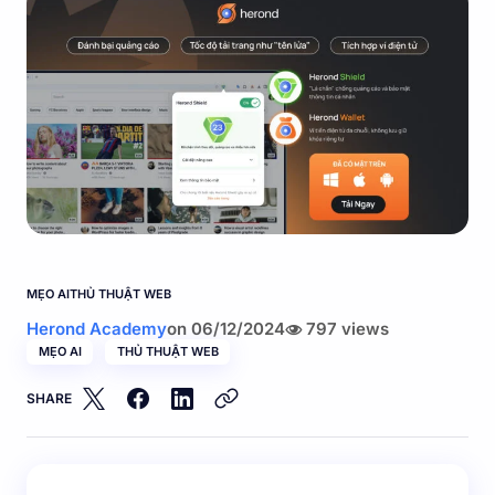
MẸO AI
THỦ THUẬT WEB
Herond Academy
on
06/12/2024
797 views
MẸO AI
THỦ THUẬT WEB
SHARE