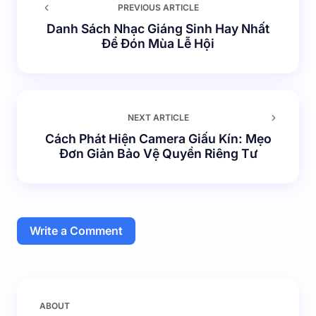
PREVIOUS ARTICLE
Danh Sách Nhạc Giáng Sinh Hay Nhất
Để Đón Mùa Lễ Hội
NEXT ARTICLE
Cách Phát Hiện Camera Giấu Kín: Mẹo
Đơn Giản Bảo Vệ Quyền Riêng Tư
Write a Comment
Email của bạn sẽ không được hiển thị công khai.
Các
ABOUT