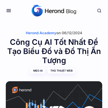
Herond Academy
on
06/12/2024
Công Cụ AI Tốt Nhất Để
Tạo Biểu Đồ và Đồ Thị Ấn
Tượng
MẸO AI
THỦ THUẬT WEB