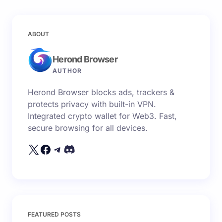
Email của bạn sẽ không được hiển thị công khai.
Các
ABOUT
trường bắt buộc được đánh dấu
*
Herond Browser
Name *
AUTHOR
Herond Browser blocks ads, trackers &
Email *
protects privacy with built-in VPN.
Integrated crypto wallet for Web3. Fast,
secure browsing for all devices.
Your Comment *
Save my name and email in this browser for the
FEATURED POSTS