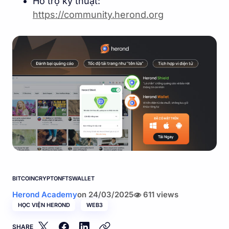
Hỗ trợ kỹ thuật:
https://community.herond.or
g
BITCOIN
CRYPTO
NFTS
WALLET
Herond Academy
on
24/03/2025
611 views
HỌC VIỆN HEROND
WEB3
SHARE