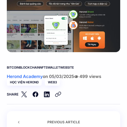
BITCOIN
BLOCKCHAIN
NFTS
WALLET
WEBSITE
Herond Academy
on
05/03/2025
499 views
HỌC VIỆN HEROND
WEB3
SHARE
PREVIOUS ARTICLE