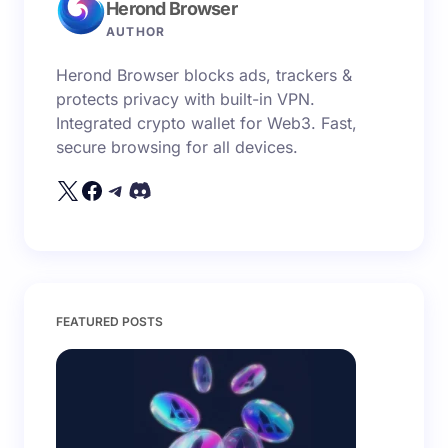
Herond Browser
Name *
AUTHOR
Herond Browser blocks ads, trackers &
Email *
protects privacy with built-in VPN.
Integrated crypto wallet for Web3. Fast,
secure browsing for all devices.
Your Comment *
Save my name and email in this browser for the
FEATURED POSTS
next time I comment.
Submit Comment