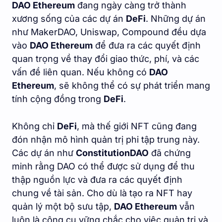
DAO Ethereum
đang ngày càng trở thành
xương sống của các dự án
DeFi
. Những dự án
như MakerDAO, Uniswap, Compound đều dựa
vào
DAO Ethereum
để đưa ra các quyết định
quan trọng về thay đổi giao thức, phí, và các
vấn đề liên quan. Nếu không có
DAO
Ethereum
, sẽ không thể có sự phát triển mang
tính cộng đồng trong
DeFi
.
Không chỉ
DeFi
, mà thế giới NFT cũng đang
đón nhận mô hình quản trị phi tập trung này.
Các dự án như
ConstitutionDAO
đã chứng
minh rằng DAO có thể được sử dụng để thu
thập nguồn lực và đưa ra các quyết định
chung về tài sản. Cho dù là tạo ra NFT hay
quản lý một bộ sưu tập,
DAO Ethereum
vẫn
luôn là công cụ vững chắc cho việc quản trị và