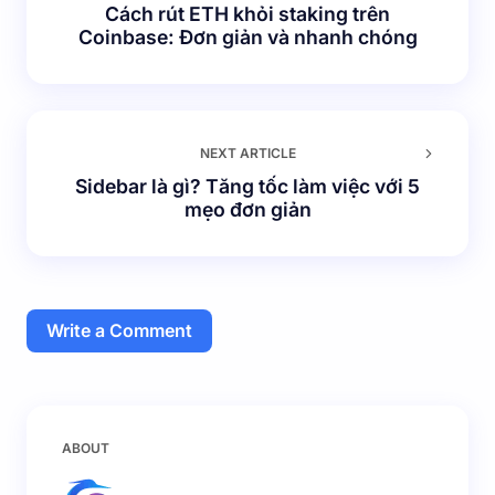
Cách rút ETH khỏi staking trên
Coinbase: Đơn giản và nhanh chóng
NEXT ARTICLE
Sidebar là gì? Tăng tốc làm việc với 5
mẹo đơn giản
Write a Comment
Email của bạn sẽ không được hiển thị công khai.
Các
ABOUT
trường bắt buộc được đánh dấu
*