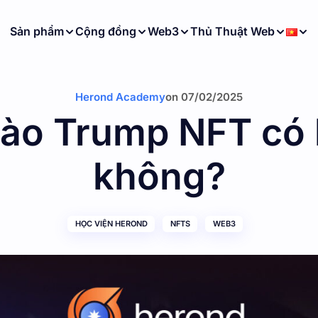
Sản phẩm
Cộng đồng
Web3
Thủ Thuật Web
Herond Academy
on
07/02/2025
vào Trump NFT có 
không?
HỌC VIỆN HEROND
NFTS
WEB3