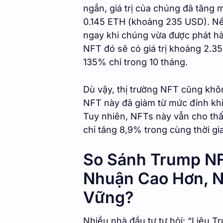
ngắn, giá trị của chúng đã tăng m
0.145 ETH (khoảng 235 USD). N
ngay khi chúng vừa được phát hà
NFT đó sẽ có giá trị khoảng 2.3
135% chỉ trong 10 tháng.
Dù vậy, thị trường NFT cũng khôn
NFT này đã giảm từ mức đỉnh khi
Tuy nhiên, NFTs này vẫn cho thấy
chỉ tăng 8,9% trong cùng thời gi
So Sánh Trump NF
Nhuận Cao Hơn, N
Vững?
Nhiều nhà đầu tư tự hỏi: “Liệu T