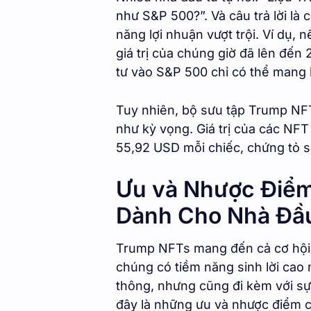
như S&P 500?”. Và câu trả lời là
năng lợi nhuận vượt trội. Ví dụ,
giá trị của chúng giờ đã lên đến
tư vào S&P 500 chỉ có thể mang l
Tuy nhiên, bộ sưu tập Trump NFT
như kỳ vọng. Giá trị của các NFT
55,92 USD mỗi chiếc, chứng tỏ s
Ưu và Nhược Điể
Dành Cho Nhà Đầ
Trump NFTs mang đến cả cơ hội v
chúng có tiềm năng sinh lời cao 
thông, nhưng cũng đi kèm với sự b
đây là những ưu và nhược điểm 