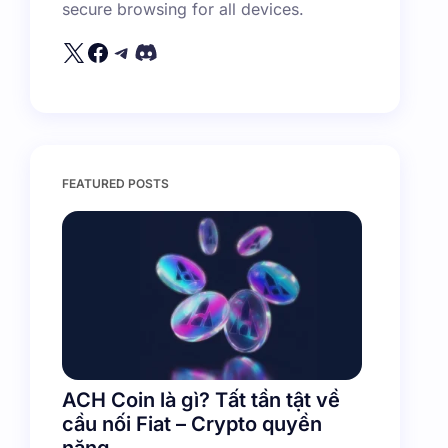
secure browsing for all devices.
FEATURED POSTS
ACH Coin là gì? Tất tần tật về
cầu nối Fiat – Crypto quyền
năng