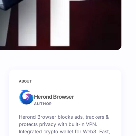
ABOUT
Herond Browser
AUTHOR
Herond Browser blocks ads, trackers &
protects privacy with built-in VPN.
Integrated crypto wallet for Web3. Fast,