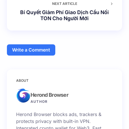
NEXT ARTICLE
Bí Quyết Giảm Phí Giao Dịch Cầu Nối
TON Cho Người Mới
Write a Comment
Email của bạn sẽ không được hiển thị công khai.
Các
ABOUT
trường bắt buộc được đánh dấu
*
Herond Browser
Name *
AUTHOR
Herond Browser blocks ads, trackers &
Email *
protects privacy with built-in VPN.
Integrated crypto wallet for Web3. Fast,