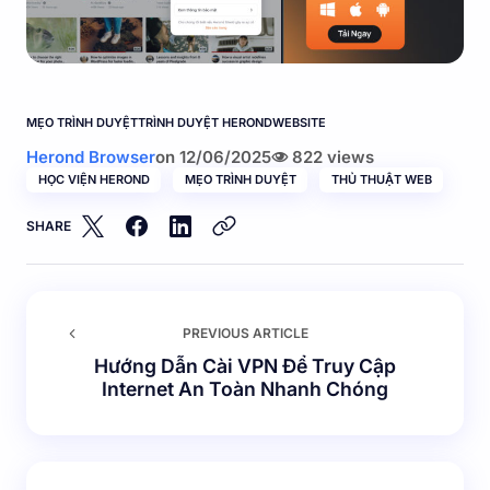
MẸO TRÌNH DUYỆT
TRÌNH DUYỆT HEROND
WEBSITE
Herond Browser
on
12/06/2025
822 views
HỌC VIỆN HEROND
MẸO TRÌNH DUYỆT
THỦ THUẬT WEB
SHARE
PREVIOUS ARTICLE
Hướng Dẫn Cài VPN Để Truy Cập
Internet An Toàn Nhanh Chóng