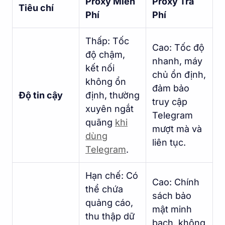
Proxy Miễn
Proxy Trả
Tiêu chí
Phí
Phí
Thấp: Tốc
Cao: Tốc độ
độ chậm,
nhanh, máy
kết nối
chủ ổn định,
không ổn
đảm bảo
Độ tin cậy
định, thường
truy cập
xuyên ngắt
Telegram
quãng
khi
mượt mà và
dùng
liên tục.
Telegram
.
Hạn chế: Có
Cao: Chính
thể chứa
sách bảo
quảng cáo,
mật minh
thu thập dữ
bạch, không