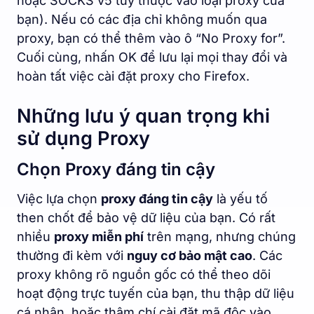
hoặc SOCKS v5 tùy thuộc vào loại proxy của
bạn). Nếu có các địa chỉ không muốn qua
proxy, bạn có thể thêm vào ô “No Proxy for”.
Cuối cùng, nhấn OK để lưu lại mọi thay đổi và
hoàn tất việc cài đặt proxy cho Firefox.
Những lưu ý quan trọng khi
sử dụng Proxy
Chọn Proxy đáng tin cậy
Việc lựa chọn
proxy đáng tin cậy
là yếu tố
then chốt để bảo vệ dữ liệu của bạn. Có rất
nhiều
proxy miễn phí
trên mạng, nhưng chúng
thường đi kèm với
nguy cơ bảo mật cao
. Các
proxy không rõ nguồn gốc có thể theo dõi
hoạt động trực tuyến của bạn, thu thập dữ liệu
cá nhân, hoặc thậm chí cài đặt mã độc vào