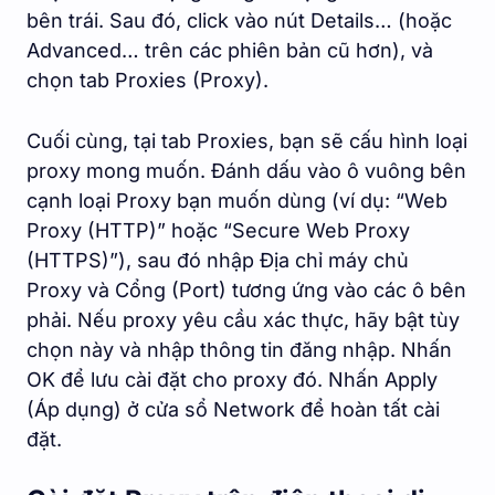
bên trái. Sau đó, click vào nút Details… (hoặc
Advanced… trên các phiên bản cũ hơn), và
chọn tab Proxies (Proxy).
Cuối cùng, tại tab Proxies, bạn sẽ cấu hình loại
proxy mong muốn. Đánh dấu vào ô vuông bên
cạnh loại Proxy bạn muốn dùng (ví dụ: “Web
Proxy (HTTP)” hoặc “Secure Web Proxy
(HTTPS)”), sau đó nhập Địa chỉ máy chủ
Proxy và Cổng (Port) tương ứng vào các ô bên
phải. Nếu proxy yêu cầu xác thực, hãy bật tùy
chọn này và nhập thông tin đăng nhập. Nhấn
OK để lưu cài đặt cho proxy đó. Nhấn Apply
(Áp dụng) ở cửa sổ Network để hoàn tất cài
đặt.