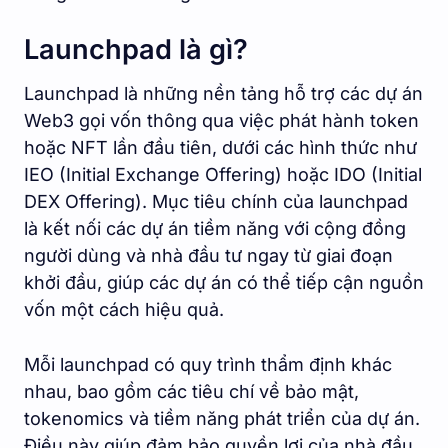
Launchpad là gì?
Launchpad là những nền tảng hỗ trợ các dự án
Web3 gọi vốn thông qua việc phát hành token
hoặc NFT lần đầu tiên, dưới các hình thức như
IEO (Initial Exchange Offering) hoặc IDO (Initial
DEX Offering). Mục tiêu chính của launchpad
là kết nối các dự án tiềm năng với cộng đồng
người dùng và nhà đầu tư ngay từ giai đoạn
khởi đầu, giúp các dự án có thể tiếp cận nguồn
vốn một cách hiệu quả.
Mỗi launchpad có quy trình thẩm định khác
nhau, bao gồm các tiêu chí về bảo mật,
tokenomics và tiềm năng phát triển của dự án.
Điều này giúp đảm bảo quyền lợi của nhà đầu