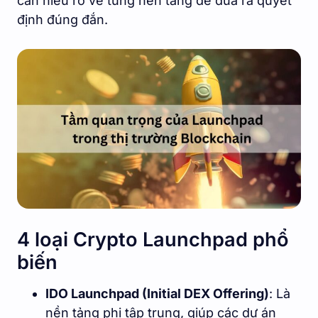
cần hiểu rõ về từng nền tảng để đưa ra quyết
định đúng đắn.
4 loại Crypto Launchpad phổ
biến
IDO Launchpad (Initial DEX Offering)
: Là
nền tảng phi tập trung, giúp các dự án