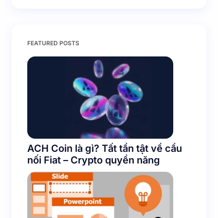
Save my name and email in this browser for the
FEATURED POSTS
next time I comment.
Submit Comment
ACH Coin là gì? Tất tần tật về cầu
nối Fiat – Crypto quyền năng