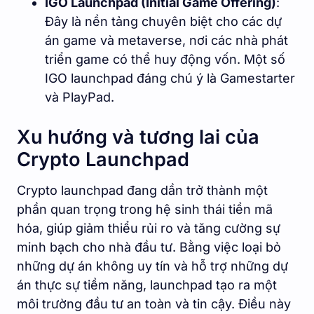
IGO Launchpad (Initial Game Offering)
:
Đây là nền tảng chuyên biệt cho các dự
án game và metaverse, nơi các nhà phát
triển game có thể huy động vốn. Một số
IGO launchpad đáng chú ý là Gamestarter
và PlayPad.
Xu hướng và tương lai của
Crypto Launchpad
Crypto launchpad đang dần trở thành một
phần quan trọng trong hệ sinh thái tiền mã
hóa, giúp giảm thiểu rủi ro và tăng cường sự
minh bạch cho nhà đầu tư. Bằng việc loại bỏ
những dự án không uy tín và hỗ trợ những dự
án thực sự tiềm năng, launchpad tạo ra một
môi trường đầu tư an toàn và tin cậy. Điều này