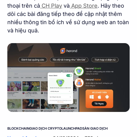
thoại trên cả
CH Play
và
App Store
. Hãy theo
dõi các bài đăng tiếp theo để cập nhật thêm
nhiều thông tin bổ ích về sử dụng web an toàn
và hiệu quả.
BLOCKCHAIN
GIAO DỊCH CRYPTO
LAUNCHPAD
SÀN GIAO DỊCH