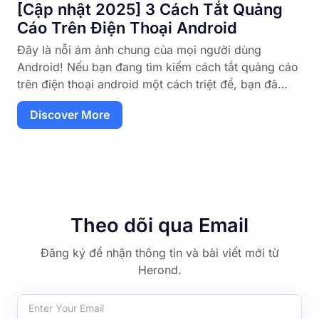
[Cập nhật 2025] 3 Cách Tắt Quảng
Cáo Trên Điện Thoại Android
Đây là nỗi ám ảnh chung của mọi người dùng
Android! Nếu bạn đang tìm kiếm cách tắt quảng cáo
trên điện thoại android một cách triệt để, bạn đã…
Discover More
Theo dõi qua Email
Đăng ký để nhận thông tin và bài viết mới từ
Herond.