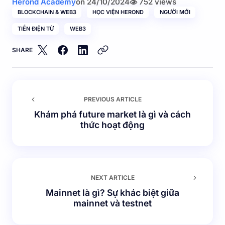
Herond Academy
on
24/10/2024
752 views
BLOCKCHAIN & WEB3
HỌC VIỆN HEROND
NGƯỜI MỚI
TIỀN ĐIỆN TỬ
WEB3
SHARE
PREVIOUS ARTICLE
Khám phá future market là gì và cách
thức hoạt động
NEXT ARTICLE
Mainnet là gì? Sự khác biệt giữa
mainnet và testnet