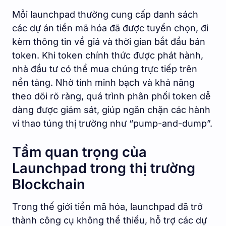
Mỗi launchpad thường cung cấp danh sách
các dự án tiền mã hóa đã được tuyển chọn, đi
kèm thông tin về giá và thời gian bắt đầu bán
token. Khi token chính thức được phát hành,
nhà đầu tư có thể mua chúng trực tiếp trên
nền tảng. Nhờ tính minh bạch và khả năng
theo dõi rõ ràng, quá trình phân phối token dễ
dàng được giám sát, giúp ngăn chặn các hành
vi thao túng thị trường như “pump-and-dump”.
Tầm quan trọng của
Launchpad trong thị trường
Blockchain
Trong thế giới tiền mã hóa, launchpad đã trở
thành công cụ không thể thiếu, hỗ trợ các dự