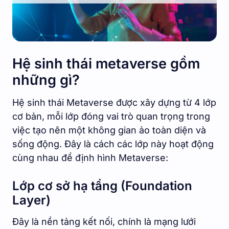
Hệ sinh thái metaverse gồm
những gì?
Hệ sinh thái Metaverse được xây dựng từ 4 lớp
cơ bản, mỗi lớp đóng vai trò quan trọng trong
việc tạo nên một không gian ảo toàn diện và
sống động. Đây là cách các lớp này hoạt động
cùng nhau để định hình Metaverse:
Lớp cơ sở hạ tầng (Foundation
Layer)
Đây là nền tảng kết nối, chính là mạng lưới