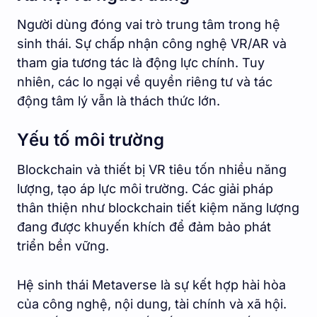
Người dùng đóng vai trò trung tâm trong hệ
sinh thái. Sự chấp nhận công nghệ VR/AR và
tham gia tương tác là động lực chính. Tuy
nhiên, các lo ngại về quyền riêng tư và tác
động tâm lý vẫn là thách thức lớn.
Yếu tố môi trường
Blockchain và thiết bị VR tiêu tốn nhiều năng
lượng, tạo áp lực môi trường. Các giải pháp
thân thiện như blockchain tiết kiệm năng lượng
đang được khuyến khích để đảm bảo phát
triển bền vững.
Hệ sinh thái Metaverse là sự kết hợp hài hòa
của công nghệ, nội dung, tài chính và xã hội.