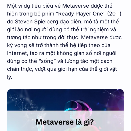
Một ví dụ tiêu biểu về Metaverse được thể
hiện trong bộ phim “Ready Player One” (2011)
do Steven Spielberg đạo diễn, mô tả một thế
giới ảo nơi người dùng có thể trải nghiệm và
tương tác như trong đời thực. Metaverse được
kỳ vọng sẽ trở thành thế hệ tiếp theo của
Internet, tạo ra một không gian số nơi người
dùng có thể “sống” và tương tác một cách
chân thực, vượt qua giới hạn của thế giới vật
lý.