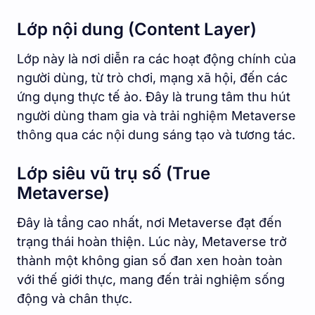
Lớp nội dung (Content Layer)
Lớp này là nơi diễn ra các hoạt động chính của
người dùng, từ trò chơi, mạng xã hội, đến các
ứng dụng thực tế ảo. Đây là trung tâm thu hút
người dùng tham gia và trải nghiệm Metaverse
thông qua các nội dung sáng tạo và tương tác.
Lớp siêu vũ trụ số (True
Metaverse)
Đây là tầng cao nhất, nơi Metaverse đạt đến
trạng thái hoàn thiện. Lúc này, Metaverse trở
thành một không gian số đan xen hoàn toàn
với thế giới thực, mang đến trải nghiệm sống
động và chân thực.