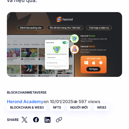
và hiệu quả.
BLOCKCHAIN
METAVERSE
Herond Academy
on
10/01/2025
597 views
BLOCKCHAIN & WEB3
NFTS
NGƯỜI MỚI
WEB3
SHARE