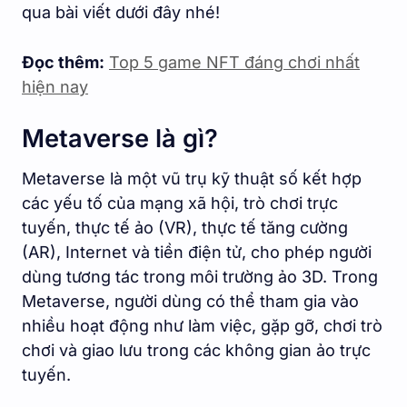
qua bài viết dưới đây nhé!
Đọc thêm:
Top 5 game NFT đáng chơi nhất
hiện nay
Metaverse là gì?
Metaverse là một vũ trụ kỹ thuật số kết hợp
các yếu tố của mạng xã hội, trò chơi trực
tuyến, thực tế ảo (VR), thực tế tăng cường
(AR), Internet và tiền điện tử, cho phép người
dùng tương tác trong môi trường ảo 3D. Trong
Metaverse, người dùng có thể tham gia vào
nhiều hoạt động như làm việc, gặp gỡ, chơi trò
chơi và giao lưu trong các không gian ảo trực
tuyến.