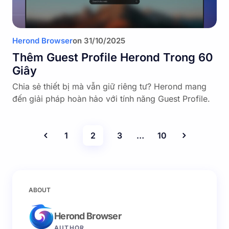
Herond Browser
on
31/10/2025
Thêm Guest Profile Herond Trong 60
Giây
Chia sẻ thiết bị mà vẫn giữ riêng tư? Herond mang
đến giải pháp hoàn hảo với tính năng Guest Profile.
1
2
3
…
10
ABOUT
Herond Browser
AUTHOR