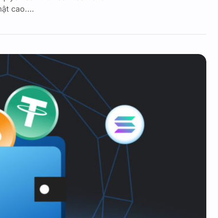
mật cao.…