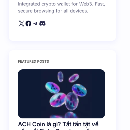
Integrated crypto wallet for Web3. Fast,
secure browsing for all devices.
FEATURED POSTS
ACH Coin là gì? Tất tần tật về