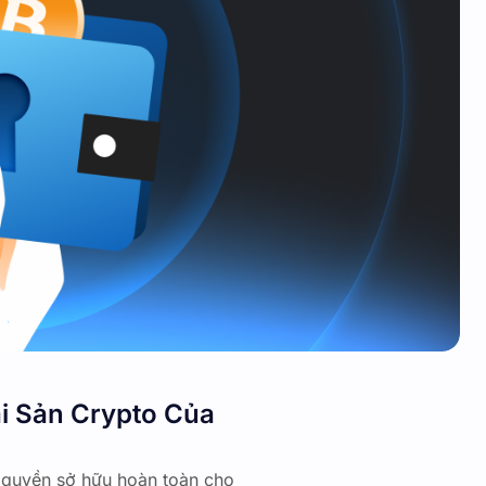
ài Sản Crypto Của
o quyền sở hữu hoàn toàn cho