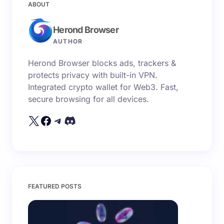
Email của bạn sẽ không được hiển thị công khai.
Các
ABOUT
trường bắt buộc được đánh dấu
*
Herond Browser
Name *
AUTHOR
Herond Browser blocks ads, trackers &
Email *
protects privacy with built-in VPN.
Integrated crypto wallet for Web3. Fast,
secure browsing for all devices.
Your Comment *
Save my name and email in this browser for the
FEATURED POSTS
next time I comment.
Submit Comment