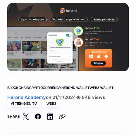
BLOCKCHAIN
CRYPTOCURRENCY
HEROND WALLET
WEB3 WALLET
Herond Academy
on
21/11/2024
648 views
VÍ TIỀN ĐIỆN TỬ
WEB3
SHARE