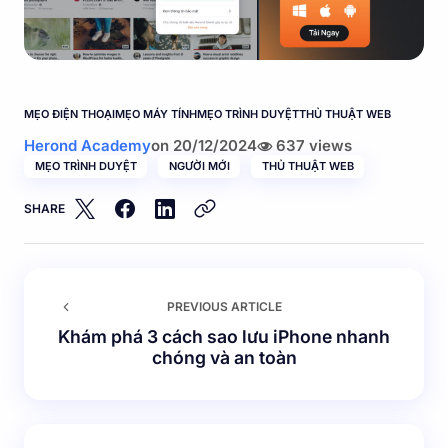
MẸO ĐIỆN THOẠI
MẸO MÁY TÍNH
MẸO TRÌNH DUYỆT
THỦ THUẬT WEB
Herond Academy
on
20/12/2024
637 views
MẸO TRÌNH DUYỆT
NGƯỜI MỚI
THỦ THUẬT WEB
SHARE
PREVIOUS ARTICLE
Khám phá 3 cách sao lưu iPhone nhanh
chóng và an toàn