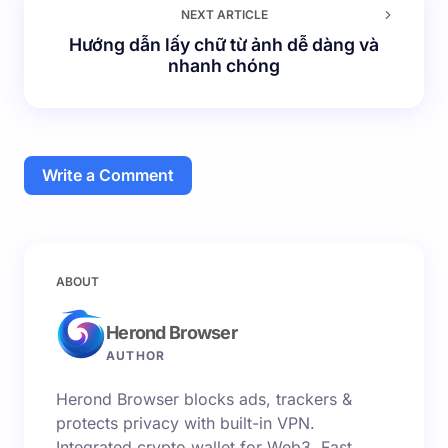
NEXT ARTICLE
Hướng dẫn lấy chữ từ ảnh dễ dàng và
nhanh chóng
Write a Comment
Email của bạn sẽ không được hiển thị công khai.
Các
ABOUT
trường bắt buộc được đánh dấu
*
Herond Browser
Name *
AUTHOR
Herond Browser blocks ads, trackers &
Email *
protects privacy with built-in VPN.
Integrated crypto wallet for Web3. Fast,