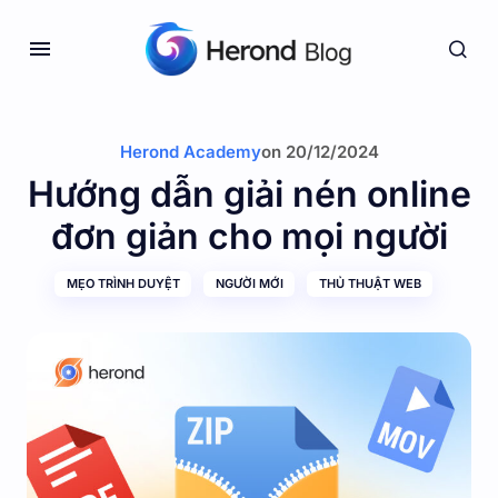
Herond Academy
on
20/12/2024
Hướng dẫn giải nén online
đơn giản cho mọi người
MẸO TRÌNH DUYỆT
NGƯỜI MỚI
THỦ THUẬT WEB